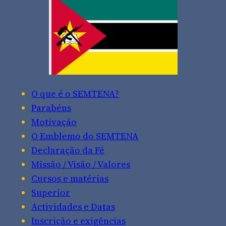
O que é o SEMTENA?
Parabéns
Motivação
O Emblemo do SEMTENA
Declaração da Fé
Missão / Visão / Valores
Cursos e matérias
Superior
Actividades e Datas
Inscrição e exigências